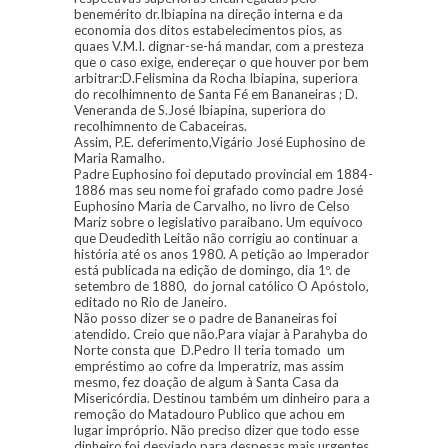
benemérito dr.Ibiapina na direção interna e da
economia dos ditos estabelecimentos pios, as
quaes V.M.I. dignar-se-há mandar, com a presteza
que o caso exige, endereçar o que houver por bem
arbitrar:D.Felismina da Rocha Ibiapina, superiora
do recolhimnento de Santa Fé em Bananeiras ; D.
Veneranda de S.José Ibiapina, superiora do
recolhimnento de Cabaceiras.
Assim, P.E. deferimento,Vigário José Euphosino de
Maria Ramalho.
Padre Euphosino foi deputado provincial em 1884-
1886 mas seu nome foi grafado como padre José
Euphosino Maria de Carvalho, no livro de Celso
Mariz sobre o legislativo paraibano. Um equívoco
que Deudedith Leitão não corrigiu ao continuar a
história até os anos 1980. A petição ao Imperador
está publicada na edição de domingo, dia 1º. de
setembro de 1880, do jornal católico O Apóstolo,
editado no Rio de Janeiro.
Não posso dizer se o padre de Bananeiras foi
atendido. Creio que não.Para viajar à Parahyba do
Norte consta que D.Pedro II teria tomado um
empréstimo ao cofre da Imperatriz, mas assim
mesmo, fez doação de algum à Santa Casa da
Misericórdia. Destinou também um dinheiro para a
remoção do Matadouro Publico que achou em
lugar impróprio. Não preciso dizer que todo esse
dinheiro foi desviado para despesas mais urgentes.