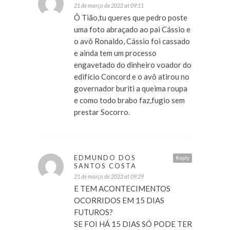
21 de março de 2022 at 09:11
Ô Tião,tu queres que pedro poste
uma foto abraçado ao pai Cássio e
o avô Ronaldo, Cássio foi cassado
e ainda tem um processo
engavetado do dinheiro voador do
edifício Concord e o avô atirou no
governador buriti a queima roupa
e como todo brabo faz,fugio sem
prestar Socorro.
EDMUNDO DOS
Reply
SANTOS COSTA
21 de março de 2022 at 09:29
E TEM ACONTECIMENTOS
OCORRIDOS EM 15 DIAS
FUTUROS?
SE FOI HÁ 15 DIAS SÓ PODE TER