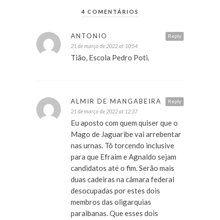
4 COMENTÁRIOS
ANTONIO
Reply
21 de março de 2022 at 10:54
Tião, Escola Pedro Poti.
ALMIR DE MANGABEIRA
Reply
21 de março de 2022 at 12:37
Eu aposto com quem quiser que o
Mago de Jaguaribe vai arrebentar
nas urnas. Tô torcendo inclusive
para que Efraim e Agnaldo sejam
candidatos até o fim. Serão mais
duas cadeiras na câmara federal
desocupadas por estes dois
membros das oligarquias
paraibanas. Que esses dois