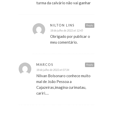
turma da calvário não vai ganhar
NILTON LINS
Reply
18 de julho de 2022 at 12:45
Obrigado por publicar o
meu comentário.
MARCOS
Reply
18 de julho de 2022 at 07:34
Nilvan Bolsonaro conhece muito
mal de João Pessoa a
Cajazeiras,imagina curimatau,
cariri….