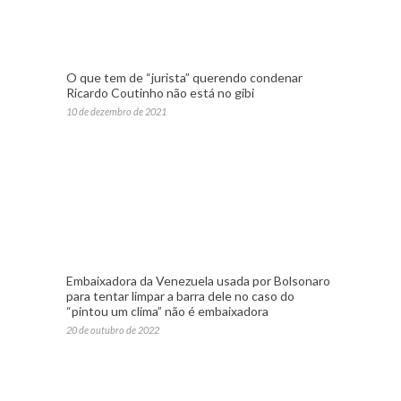
O que tem de “jurista” querendo condenar
Ricardo Coutinho não está no gibi
10 de dezembro de 2021
Embaixadora da Venezuela usada por Bolsonaro
para tentar limpar a barra dele no caso do
“pintou um clima” não é embaixadora
20 de outubro de 2022