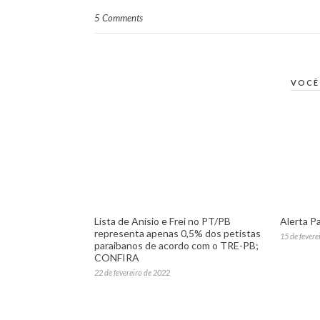
5 Comments
VOCÊ
Lista de Anísio e Frei no PT/PB
Alerta Pa
representa apenas 0,5% dos petistas
15 de fevere
paraibanos de acordo com o TRE-PB;
CONFIRA
22 de fevereiro de 2022