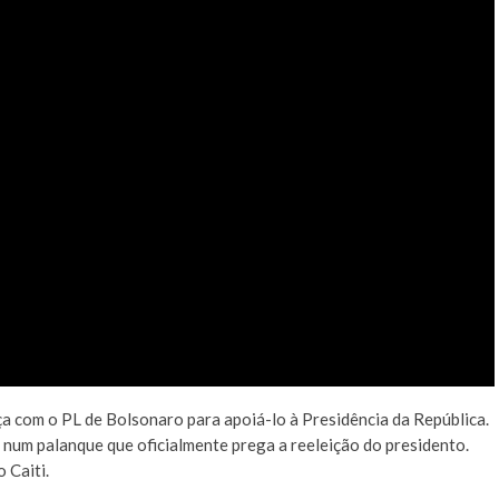
nça com o PL de Bolsonaro para apoiá-lo à Presidência da República.
a num palanque que oficialmente prega a reeleição do presidento.
 Caiti.