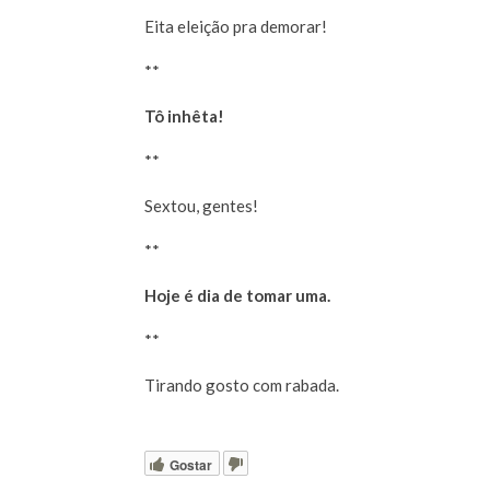
Eita eleição pra demorar!
**
Tô inhêta!
**
Sextou, gentes!
**
Hoje é dia de tomar uma.
**
Tirando gosto com rabada.
Gostar