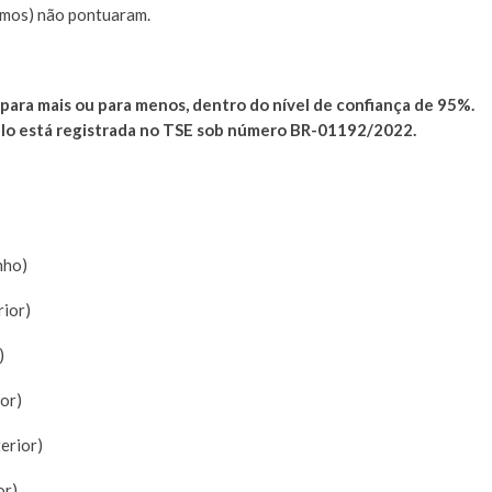
emos) não pontuaram.
para mais ou para menos, dentro do nível de confiança de 95%.
ulo está registrada no TSE sob número BR-01192/2022.
nho)
rior)
)
or)
erior)
or)