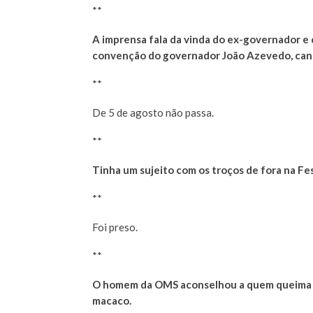
**
A imprensa fala da vinda do ex-governador e c
convenção do governador João Azevedo, cand
**
De 5 de agosto não passa.
**
Tinha um sujeito com os troços de fora na Fe
**
Foi preso.
**
O homem da OMS aconselhou a quem queima fica
macaco.