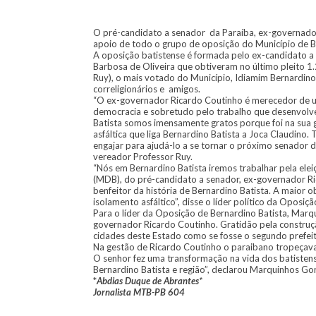
O pré-candidato a senador da Paraíba, ex-governador 
apoio de todo o grupo de oposição do Município de B
A oposição batistense é formada pelo ex-candidato a 
Barbosa de Oliveira que obtiveram no último pleito 
Ruy), o mais votado do Município, Idiamim Bernardino 
correligionários e amigos.
“O ex-governador Ricardo Coutinho é merecedor de um
democracia e sobretudo pelo trabalho que desenvolv
Batista somos imensamente gratos porque foi na sua
asfáltica que liga Bernardino Batista a Joca Claudino
engajar para ajudá-lo a se tornar o próximo senador da
vereador Professor Ruy.
“Nós em Bernardino Batista iremos trabalhar pela ele
(MDB), do pré-candidato a senador, ex-governador Ri
benfeitor da história de Bernardino Batista. A maior 
isolamento asfáltico”, disse o líder político da Opos
Para o líder da Oposição de Bernardino Batista, Mar
governador Ricardo Coutinho. Gratidão pela constru
cidades deste Estado como se fosse o segundo prefeit
Na gestão de Ricardo Coutinho o paraibano tropeçav
O senhor fez uma transformação na vida dos batisten
Bernardino Batista e região”, declarou Marquinhos Go
*
Abdias Duque de Abrantes*
Jornalista MTB-PB 604