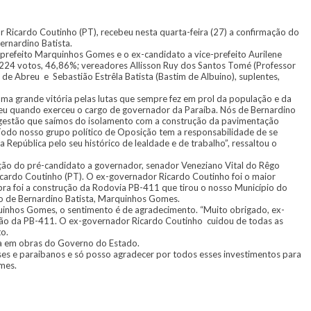
Ricardo Coutinho (PT), recebeu nesta quarta-feira (27) a confirmação do
ernardino Batista.
prefeito Marquinhos Gomes e o ex-candidato a vice-prefeito Aurilene
1.224 votos, 46,86%; vereadores Allisson Ruy dos Santos Tomé (Professor
de Abreu e Sebastião Estrêla Batista (Bastim de Albuino), suplentes,
a grande vitória pelas lutas que sempre fez em prol da população e da
eu quando exerceu o cargo de governador da Paraíba. Nós de Bernardino
 gestão que saímos do isolamento com a construção da pavimentação
. Todo nosso grupo político de Oposição tem a responsabilidade de se
 República pelo seu histórico de lealdade e de trabalho”, ressaltou o
ição do pré-candidato a governador, senador Veneziano Vital do Rêgo
cardo Coutinho (PT). O ex-governador Ricardo Coutinho foi o maior
obra foi a construção da Rodovia PB-411 que tirou o nosso Município do
ição de Bernardino Batista, Marquinhos Gomes.
quinhos Gomes, o sentimento é de agradecimento. “Muito obrigado, ex-
ção da PB-411. O ex-governador Ricardo Coutinho cuidou de todas as
o.
a em obras do Governo do Estado.
ses e paraibanos e só posso agradecer por todos esses investimentos para
mes.