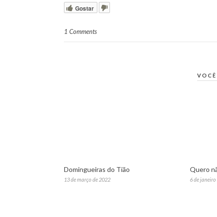
Gostar
1 Comments
VOCÊ
Domingueiras do Tião
Quero nã
13 de março de 2022
6 de janeiro