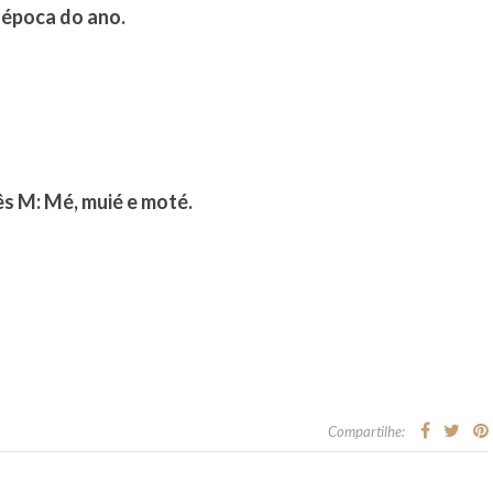
a época do ano.
ês M: Mé, muié e moté.
Compartilhe: