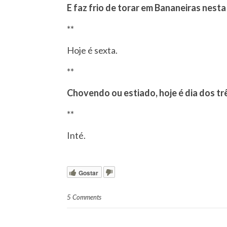
E faz frio de torar em Bananeiras nest
**
Hoje é sexta.
**
Chovendo ou estiado, hoje é dia dos tr
**
Inté.
Gostar
5 Comments