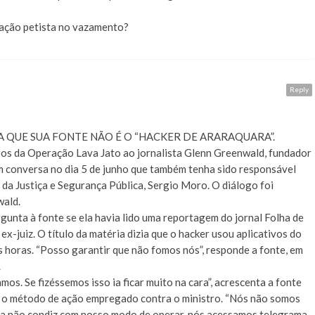
ração petista no vazamento?
Reply
 QUE SUA FONTE NÃO É O “HACKER DE ARARAQUARA”.
gos da Operação Lava Jato ao jornalista Glenn Greenwald, fundador
em conversa no dia 5 de junho que também tenha sido responsável
 da Justiça e Segurança Pública, Sergio Moro. O diálogo foi
wald.
unta à fonte se ela havia lido uma reportagem do jornal Folha de
ex-juiz. O título da matéria dizia que o hacker usou aplicativos do
 horas. “Posso garantir que não fomos nós”, responde a fonte, em
.
s. Se fizéssemos isso ia ficar muito na cara”, acrescenta a fonte
r o método de ação empregado contra o ministro. “Nós não somos
cia não condiz com nosso modo de operar, nós acessamos telegrama