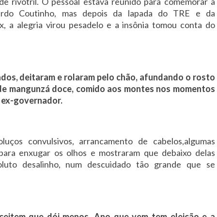
 de rivotril. O pessoal estava reunido para comemorar a
icardo Coutinho, mas depois da lapada do TRE e da
x, a alegria virou pesadelo e a insônia tomou conta do
dos, deitaram e rolaram pelo chão, afundando o rosto
s de mangunzá doce, comido aos montes nos momentos
o ex-governador.
luços convulsivos, arrancamento de cabelos,algumas
 para enxugar os olhos e mostraram que debaixo delas
luto desalinho, num descuidado tão grande que se
aceitem que dói menos. Ano que vem tem eleição e a