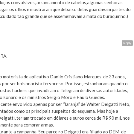
luços convulsivos, arrancamento de cabelos,algumas senhoras
xugar os olhos e mostraram que debaixo delas guardavam partes do
scuidado tão grande que se assemelhavam à mata do buraquinho.)
Reply
TA.
 motorista de aplicativo Danilo Cristiano Marques, de 33 anos,
s por ser bolsonarista fervoroso. Por isso, estranharam quando o
ostos hackers que invadiram o Telegram de diversas autoridades,
 Bolsonaro e os ministros Sergio Moro e Paulo Guedes.
ente envolvido apenas por ser “laranja” de Walter Delgatti Neto,
ntados como os principais suspeitos do esquema. Mas hoje a
elgatti, teriam trocado em dólares e euros cerca de R$ 90 mil, nos
tamente para comprar armas.
durante a campanha. Seu parceiro Delgatti era filiado ao DEM, de