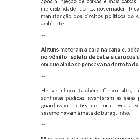
após a injeção de caixas e mais caixas
inelegibilidade do ex-governador R
manutenção dos direitos políticos do e
ambiente.
**
Alguns meteram a cara na cana e, beba
no vômito repleto de baba e caroço
em que ainda se pensava na derrota d
**
Houve choro também. Choro alto, so
senhoras pudicas levantaram as saias
guardavam partes do corpo em abso
assemelhavam à mata do buraquinho.
**
Mas isso é da vida. Se conformem, 