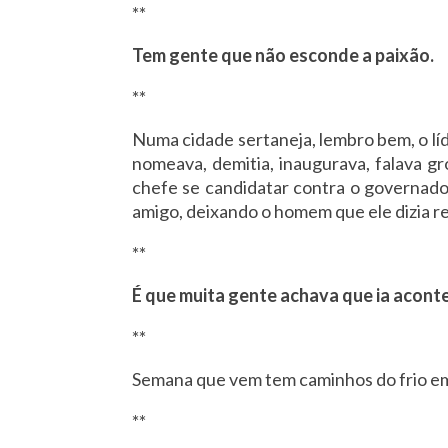
**
Tem gente que não esconde a paixão.
**
Numa cidade sertaneja, lembro bem, o lí
nomeava, demitia, inaugurava, falava gr
chefe se candidatar contra o governador
amigo, deixando o homem que ele dizia r
**
É que muita gente achava que ia acont
**
Semana que vem tem caminhos do frio e
**