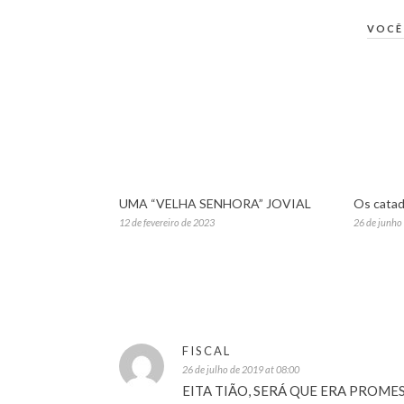
VOCÊ
UMA “VELHA SENHORA” JOVIAL
Os catad
12 de fevereiro de 2023
26 de junho
FISCAL
26 de julho de 2019 at 08:00
EITA TIÃO, SERÁ QUE ERA PROMES