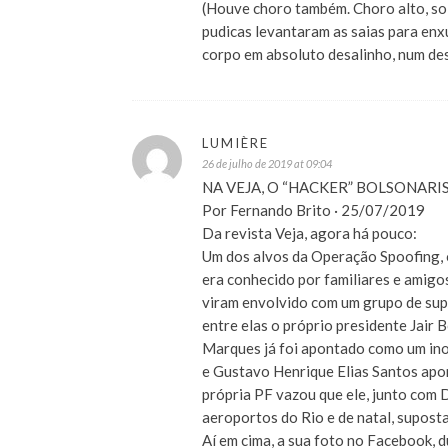
(Houve choro também. Choro alto, so
pudicas levantaram as saias para en
corpo em absoluto desalinho, num de
LUMIÈRE
26 de julho de 2019 at 09:04
NA VEJA, O “HACKER” BOLSONARIS
Por Fernando Brito · 25/07/2019
Da revista Veja, agora há pouco:
Um dos alvos da Operação Spoofing, o
era conhecido por familiares e amigo
viram envolvido com um grupo de sup
entre elas o próprio presidente Jair
Marques já foi apontado como um inoc
e Gustavo Henrique Elias Santos apo
própria PF vazou que ele, junto com D
aeroportos do Rio e de natal, supos
Aí em cima, a sua foto no Facebook, 