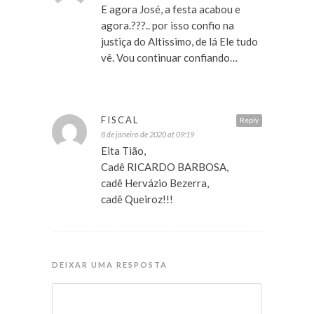
E agora José, a festa acabou e
agora.???.. por isso confio na
justiça do Altissimo, de lá Ele tudo
vê. Vou continuar confiando…
FISCAL
Reply
8 de janeiro de 2020 at 09:19
Eita Tião,
Cadê RICARDO BARBOSA,
cadê Hervázio Bezerra,
cadê Queiroz!!!
DEIXAR UMA RESPOSTA