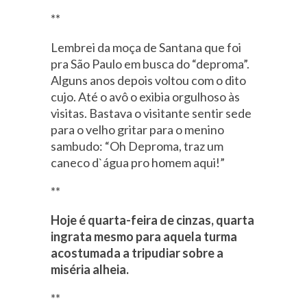
**
Lembrei da moça de Santana que foi
pra São Paulo em busca do “deproma”.
Alguns anos depois voltou com o dito
cujo. Até o avô o exibia orgulhoso às
visitas. Bastava o visitante sentir sede
para o velho gritar para o menino
sambudo: “Oh Deproma, traz um
caneco d`água pro homem aqui!”
**
Hoje é quarta-feira de cinzas, quarta
ingrata mesmo para aquela turma
acostumada a tripudiar sobre a
miséria alheia.
**