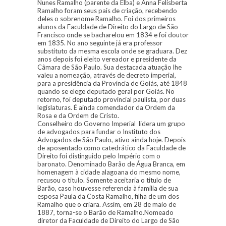
Nunes Ramalho (parente da Elba) e Anna Felisberta
Ramalho foram seus pais de criação, recebendo
deles o sobrenome Ramalho. Foi dos primeiros
alunos da Faculdade de Direito do Largo de São
Francisco onde se bacharelou em 1834 e foi doutor
em 1835. No ano seguinte já era professor
substituto da mesma escola onde se graduara. Dez
anos depois foi eleito vereador e presidente da
Câmara de São Paulo. Sua destacada atuação lhe
valeu a nomeação, através de decreto imperial,
para a presidência da Província de Goiás, até 1848
quando se elege deputado geral por Goiás. No
retorno, foi deputado provincial paulista, por duas
legislaturas. É ainda comendador da Ordem da
Rosa e da Ordem de Cristo.
Conselheiro do Governo Imperial lidera um grupo
de advogados para fundar o Instituto dos
Advogados de São Paulo, ativo ainda hoje. Depois
de aposentado como catedrático da Faculdade de
Direito foi distinguido pelo Império com o
baronato. Denominado Barão de Água Branca, em
homenagem à cidade alagoana do mesmo nome,
recusou o titulo. Somente aceitaria o titulo de
Barão, caso houvesse referencia à família de sua
esposa Paula da Costa Ramalho, filha de um dos
Ramalho que o criara. Assim, em 28 de maio de
1887, torna-se o Barão de Ramalho.Nomeado
diretor da Faculdade de Direito do Largo de São