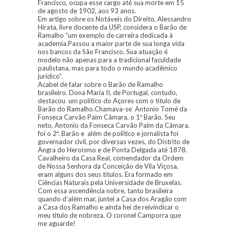
Francisco, ocupa esse cargo até sua morte em 15
de agosto de 1902, aos 93 anos.
Em artigo sobre os Notáveis do Direito, Alessandro
Hirata, livre docente da USP, considera o Barão de
Ramalho “um exemplo de carreira dedicada à
academia.Passou a maior parte de sua longa vida
nos bancos da São Francisco. Sua atuação é
modelo não apenas para a tradicional faculdade
paulistana, mas para todo o mundo acadêmico
jurídico”.
Acabei de falar sobre o Barão de Ramalho
brasileiro. Dona Maria II, de Portugal, contudo,
destacou um político do Açores com o titulo de
Barão do Ramalho.Chamava-se Antonio Tomé da
Fonseca Carvão Paim Câmara, o 1º Barão. Seu
neto, Antonio da Fonseca Carvão Paim da Câmara,
foi o 2º. Barão e além de político e jornalista foi
governador civil, por diversas vezes, do Distrito de
Angra do Heroismo e de Ponta Delgada até 1878.
Cavalheiro da Casa Real, comendador da Ordem
de Nossa Senhora da Conceição de Vila Viçosa,
eram alguns dos seus títulos. Era formado em
Ciências Naturais pela Universidade de Bruxelas.
Com essa ascendência nobre, tanto brasileira
quando d’além mar, juntei a Casa dos Aragão com
a Casa dos Ramalho e ainda hei de reivindicar o
meu titulo de nobreza. O coronel Camporra que
me aguarde!