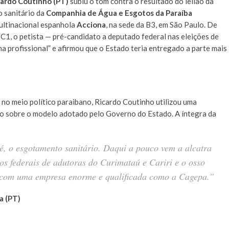
cardo Coutinho (PT)
subiu o tom contra o resultado do leilão da
 sanitário da
Companhia de Água e Esgotos da Paraíba
multinacional espanhola
Acciona
, na sede da B3, em São Paulo. De
C1, o petista — pré-candidato a deputado federal nas eleições de
 profissional” e afirmou que o Estado teria entregado a parte mais
no meio político paraibano, Ricardo Coutinho utilizou uma
o sobre o modelo adotado pelo Governo do Estado. A íntegra da
é, o esgotamento sanitário. Daqui a pouco vem a alcatra
s federais de adutoras do Curimataú e Cariri e o osso
, com uma empresa enorme e qualificada como a Cagepa.”
a (PT)