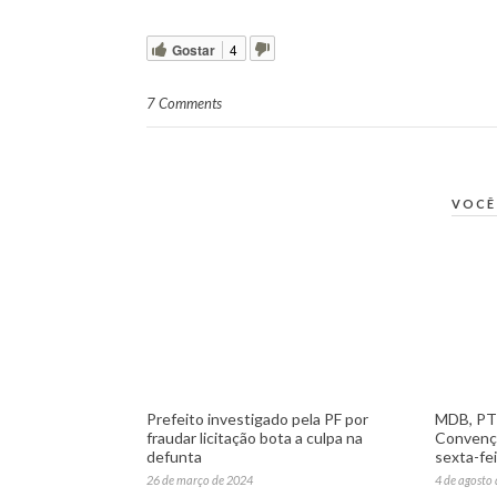
Gostar
4
7 Comments
VOCÊ
Prefeito investigado pela PF por
MDB, PT 
fraudar licitação bota a culpa na
Convenç
defunta
sexta-fe
26 de março de 2024
4 de agosto