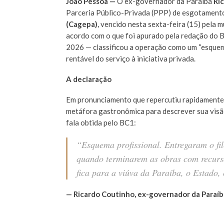
João Pessoa —
O ex-governador da Paraíba
Ri
Parceria Público-Privada (PPP) de esgotamento
(Cagepa)
, vencido nesta sexta-feira (15) pela 
acordo com o que foi apurado pela redação do B
2026 — classificou a operação como um “esquema
rentável do serviço à iniciativa privada.
A declaração
Em pronunciamento que repercutiu rapidamente 
metáfora gastronômica para descrever sua visã
fala obtida pelo BC1:
“Esquema profissional. Entregaram o fil
quando terminarem as obras com recurso
fica para a viúva da Paraíba, o Estado
— Ricardo Coutinho, ex-governador da Paraíb