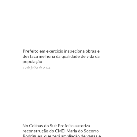
Prefeito em exercício inspeciona obras e
destaca melhoria da qualidade de vida da
população
19 de julho de 2024
No Colinas do Sul: Prefeito autoriza
reconstrução do CMEI Maria do Socorro
Rodrigues, que terá ampliação de vagas e