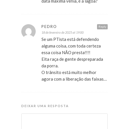
data maxima venia, e a lagoa?
PEDRO
Reply
18 de fevereiro de 2025 at 19:00
Se um PTista está defendendo
alguma coisa, com toda certeza
essa coisa NÃO presta!!!!
Eita raça de gente despreparada
da porra.
O trânsito está muito melhor
agora com a liberação das faixas…
DEIXAR UMA RESPOSTA