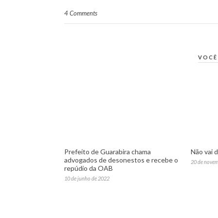
4 Comments
VOCÊ
Prefeito de Guarabira chama
Não vai 
advogados de desonestos e recebe o
20 de nove
repúdio da OAB
10 de junho de 2022