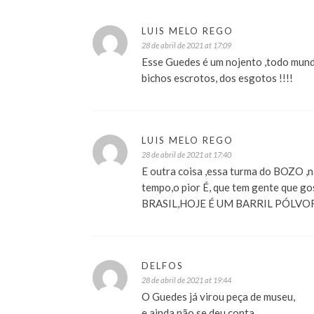
LUIS MELO REGO
28 de abril de 2021 at 17:09
Esse Guedes é um nojento ,todo mund
bichos escrotos, dos esgotos !!!!
LUIS MELO REGO
28 de abril de 2021 at 17:40
E outra coisa ,essa turma do BOZO ,n
tempo,o pior É, que tem gente que go
BRASIL,HOJE É UM BARRIL PÓLVO
DELFOS
28 de abril de 2021 at 19:44
O Guedes já virou peça de museu,
e ainda não se deu conta.