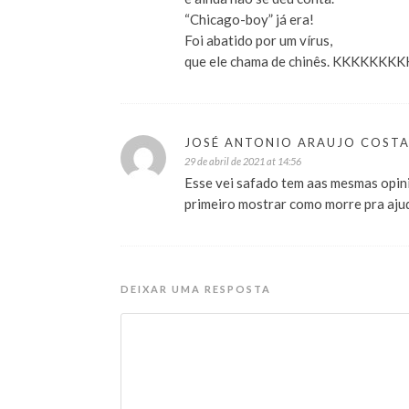
“Chicago-boy” já era!
Foi abatido por um vírus,
que ele chama de chinês. KKKKK
JOSÉ ANTONIO ARAUJO COST
29 de abril de 2021 at 14:56
Esse vei safado tem aas mesmas opini
primeiro mostrar como morre pra aju
DEIXAR UMA RESPOSTA