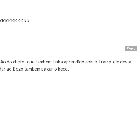
KKKKKKKKKKKKK……
A
Reply
ão do chefe , que tambem tinha aprendido com o Tramp. ele devia
dar ao Bozo tambem pagar o beco,