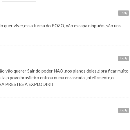
Reply
o quer viver,essa turma do BOZO, não escapa ninguém ,são uns
Reply
ão vão querer Sair do poder NAO ,nos planos deles,é pra ficar muito
sta,o povo brasileiro entrou numa enrascada ,infelizmente,o
RA,PRESTES A EXPLODIR!!
Reply