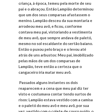
criança, à época, temeu pela morte de seu
pai e o abraçou. Então Lampião determinou
que um dos seus comparsas afastassem o
menino. Lampião desceu da sua montaria e
arrodeou meu avô, e ficou, conforme
contava meu pai, vistoriando a vestimenta
de meu avô, que sempre andava de paletó,
mesmo no sol escaldante do sertão baiano.
Então o puxou pelo braço e o levou até
atrás de uns arbustos: Meu pai, imobilizado
pelas mãos de um dos comparsas de
Lampião, teve então a certeza que o
cangaceiro iria matar meu avô.
Passados alguns instantes os dois
reaparecem e a cena que meu pai diz ter
visto e costumava contar tendo surtos de
risos: Lampião estava vestido com a camisa
e o paletó do meu avô e meu avô, por sua
vez, vestido com o colete de couro puído, o