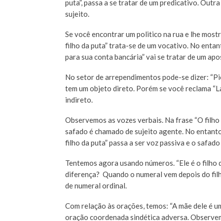
puta”, passa a se tratar de um predicativo. Outra
sujeito.
Se você encontrar um politico na rua e lhe mo
filho da puta” trata-se de um vocativo. No entant
para sua conta bancária” vai se tratar de um apo
No setor de arrependimentos pode-se dizer: “Pior
tem um objeto direto. Porém se você reclama “La
indireto.
Observemos as vozes verbais. Na frase “O filho 
safado é chamado de sujeito agente. No entanto
filho da puta” passa a ser voz passiva e o safad
Tentemos agora usando números. “Ele é o filho da
diferença? Quando o numeral vem depois do filho
de numeral ordinal.
Com relação às orações, temos: “A mãe dele é um
oração coordenada sindética adversa. Observem 