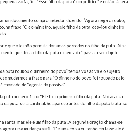
 pequena variação; “Esse filho da puta é um político” e então já será
strar um documento comprometedor, dizendo: “Agora nega o roubo,
o, na frase “O ex-ministro, aquele filho da puta, desviou dinheiro
sto.
 é que a lei não permite dar umas porradas no filho da puta”. Aí se
mento que dei ao filho da puta o meu voto” passa a ser objeto
da puta roubou o dinheiro do povo” temos voz ativa e o sujeito
, se mudarmos a frase para “O dinheiro do povo foi roubado pelo
o é chamado de “agente da passiva”.
 puta numero 1” ou “Ele foi o primeiro filho da puta”. Notaram a
 da puta, será cardinal. Se aparece antes do filho da puta trata-se
a santa, mas ele é um filho da puta”. A segunda oração chama-se
agora uma mudança sutil: “De uma coisa eu tenho certeza: ele é