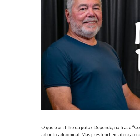
O que é um filho da puta? Depende; na frase “Co
adjunto adnominal. Mas prestem bem atenção numa