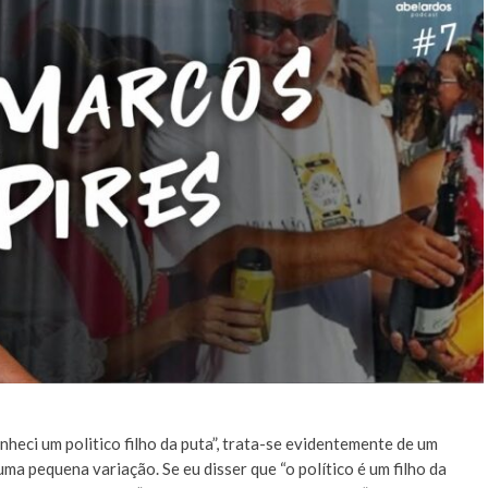
nheci um politico filho da puta”, trata-se evidentemente de um
 pequena variação. Se eu disser que “o político é um filho da