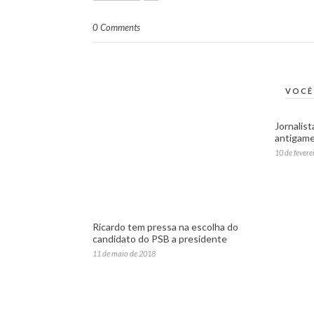
0 Comments
VOCÊ
Jornalist
antigam
10 de fevere
Ricardo tem pressa na escolha do
candidato do PSB a presidente
11 de maio de 2018