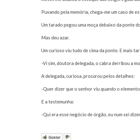
Puxando pela memória, chega-me um caso de est
Um tarado pegou uma moça debaixo da ponte do 
Mas deu azar.
Um curioso viu tudo de cima da ponte. E mais ta
-Vi sim, doutora delegada, o cabra derribou a mo
A delegada, curiosa, procurou pelos detalhes:
-Quer dizer que o senhor viu quando o elemento
E a testemunha:
-Qui era esse negócio de órgão, eu num sei dizer
Gostar