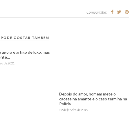
Compartilhe:
 PODE GOSTAR TAMBÉM
a agora é artigo de luxo, mas
ente…
iro de 2021
Depois do amor, homem mete o
cacete na amante e o caso termina na
Polícia
22 de janeiro de 2019