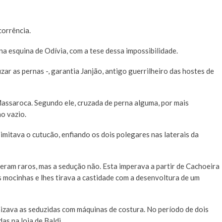
corrência.
a esquina de Odívia, com a tese dessa impossibilidade.
ar as pernas -, garantia Janjão, antigo guerrilheiro das hostes de
Massaroca. Segundo ele, cruzada de perna alguma, por mais
no vazio.
imitava o cutucão, enfiando os dois polegares nas laterais da
eram raros, mas a sedução não. Esta imperava a partir de Cachoeira
 mocinhas e lhes tirava a castidade com a desenvoltura de um
izava as seduzidas com máquinas de costura. No período de dois
s na loja de Baldi.