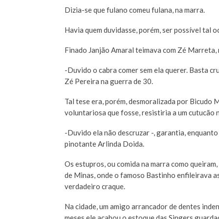
Dizia-se que fulano comeu fulana, na marra.
Havia quem duvidasse, porém, ser possível tal o
Finado Janjão Amaral teimava com Zé Marreta, n
-Duvido o cabra comer sem ela querer. Basta cruz
Zé Pereira na guerra de 30.
Tal tese era, porém, desmoralizada por Bicudo 
voluntariosa que fosse, resistiria a um cutucão 
-Duvido ela não descruzar -, garantia, enquanto 
pinotante Arlinda Doida.
Os estupros, ou comida na marra como queiram, 
de Minas, onde o famoso Bastinho enfileirava as
verdadeiro craque.
Na cidade, um amigo arrancador de dentes inden
meses ele acabou o estoque das Singers guardada