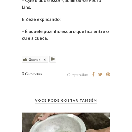
– Que diabo é isso? -, admirou-se Pedro
Lins.
E Zezé explicando:
– É aquele pozinho escuro que fica entre o
cu e a cueca.
Gostar
4
0 Comments
Compartilhe:
VOCÊ PODE GOSTAR TAMBÉM