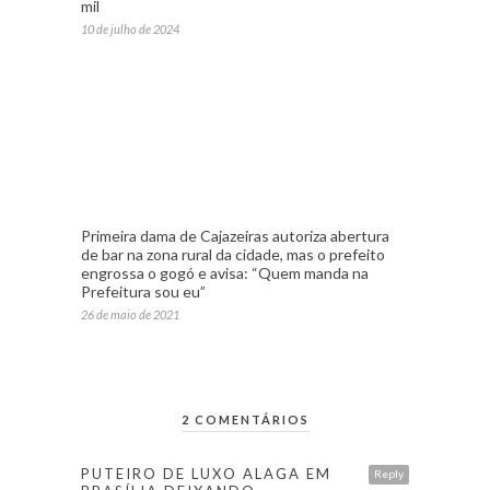
mil
10 de julho de 2024
Primeira dama de Cajazeiras autoriza abertura
de bar na zona rural da cidade, mas o prefeito
engrossa o gogó e avisa: “Quem manda na
Prefeitura sou eu”
26 de maio de 2021
2 COMENTÁRIOS
PUTEIRO DE LUXO ALAGA EM
Reply