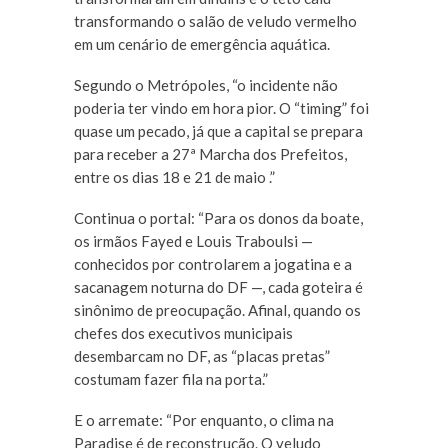
transformando o salão de veludo vermelho
em um cenário de emergência aquática.
Segundo o Metrópoles, “o incidente
não
poderia ter vindo em hora pior. O “timing” foi
quase um pecado, já que a capital se prepara
para receber a 27ª Marcha dos Prefeitos,
entre os dias 18 e 21 de maio .”
Continua o portal: “
Para os donos da boate,
os irmãos Fayed e Louis Traboulsi —
conhecidos por controlarem a jogatina e a
sacanagem noturna do DF —, cada goteira é
sinônimo de preocupação. Afinal, quando os
chefes dos executivos municipais
desembarcam no DF, as “placas pretas”
costumam fazer fila na porta.
”
E o arremate: “
Por enquanto, o clima na
Paradise é de reconstrução. O veludo