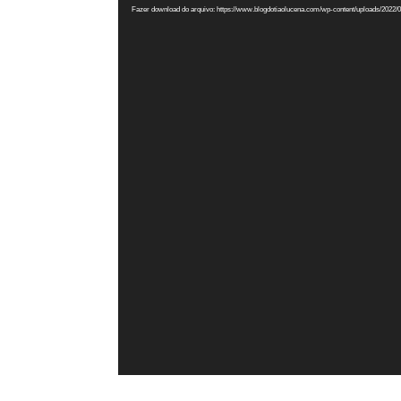
vídeo
Fazer download do arquivo: https://www.blogdotiaolucena.com/wp-content/uploads/2022