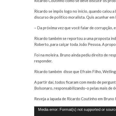
Ricardo Coutinho como se deve discutir os probl
Ricardo se impôs logo no início, quando calou a
discurso de político moralista. Quis acunhar em
– Da próxima vez que você falar de corrupção, e
Ricardo também se reportou a uma proposta inde
Roberto, para calçar toda João Pessoa. A propo
Foi na moleira. Bruno ainda pediu direito de res
responder.
Ricardo também disse que Efraim Filho, Wellin
A partir daí, todos ficaram com medo de pergunt
Bolsonaro, responsabilizando-o pelas mais de 6
Reveja a lapada de Ricardo Coutinho em Bruno 
Tocador
Media error: Format(s) not supported or sourc
de