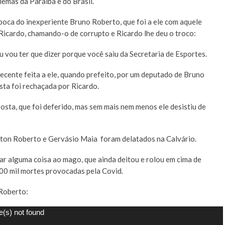
emas da Paraíba e do Brasil.
 boca do inexperiente Bruno Roberto, que foi a ele com aquele
 Ricardo, chamando-o de corrupto e Ricardo lhe deu o troco:
u vou ter que dizer porque você saiu da Secretaria de Esportes.
cente feita a ele, quando prefeito, por um deputado de Bruno
sta foi rechaçada por Ricardo.
posta, que foi deferido, mas sem mais nem menos ele desistiu de
gton Roberto e Gervásio Maia foram delatados na Calvário.
ar alguma coisa ao mago, que ainda deitou e rolou em cima de
00 mil mortes provocadas pela Covid.
Roberto:
e(s) not found