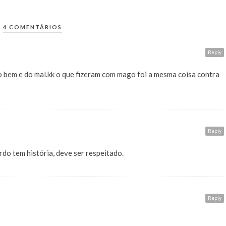
4 COMENTÁRIOS
Reply
do bem e do mal.kk o que fizeram com mago foi a mesma coisa contra
Reply
rdo tem história, deve ser respeitado.
Reply