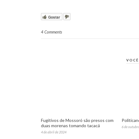
Gostar
4 Comments
VOCÊ
Fugitivos de Mossoró são presos com
Politica
duas morenas tomando tacacá
6 de outubr
4 de abril de 2024