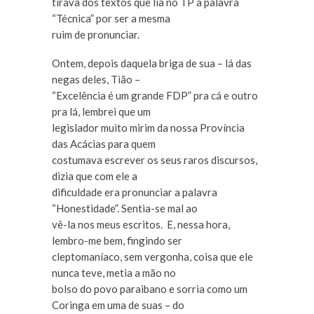
tirava dos textos que lia no TP a palavra
“Técnica” por ser a mesma
ruim de pronunciar.
Ontem, depois daquela briga de sua – lá das
negas deles, Tião –
“Excelência é um grande FDP” pra cá e outro
pra lá, lembrei que um
legislador muito mirim da nossa Província
das Acácias para quem
costumava escrever os seus raros discursos,
dizia que com ele a
dificuldade era pronunciar a palavra
“Honestidade”. Sentia-se mal ao
vê-la nos meus escritos. E, nessa hora,
lembro-me bem, fingindo ser
cleptomaníaco, sem vergonha, coisa que ele
nunca teve, metia a mão no
bolso do povo paraibano e sorria como um
Coringa em uma de suas – do