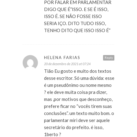
POR FALAR EM PARLAMENTAR
DIGO QUE É”ISSO. E SE É ISSO,
ISSO É. SE NÃO FOSSE ISSO
SERIA IÇO. DITO TUDO ISSO,
TENHO DITO QUE ISSO ISSO É”
HELENA FARIAS
Reply
20 de dezembro de 2021 at 07:24
Tião Eu gosto e muito dos textos
desse escritor. Só uma dúvida: esse
é um pseudônimo ou nome mesmo
? ele deve muita coisa pra dizer,
mas ,por motivos que desconheço,
prefere ficar no “vocês tirem suas
conclusões”. um texto muito bom. o
parlamentar miri deve ser aquele
secretário do prefeito. é isso,
1berto ?