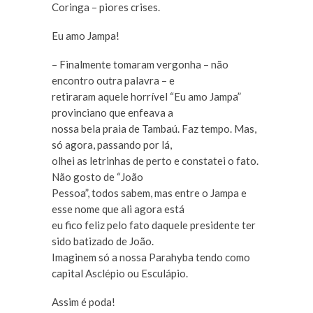
Coringa – piores crises.
Eu amo Jampa!
– Finalmente tomaram vergonha – não
encontro outra palavra – e
retiraram aquele horrível “Eu amo Jampa”
provinciano que enfeava a
nossa bela praia de Tambaú. Faz tempo. Mas,
só agora, passando por lá,
olhei as letrinhas de perto e constatei o fato.
Não gosto de “João
Pessoa”, todos sabem, mas entre o Jampa e
esse nome que ali agora está
eu fico feliz pelo fato daquele presidente ter
sido batizado de João.
Imaginem só a nossa Parahyba tendo como
capital Asclépio ou Esculápio.
Assim é poda!