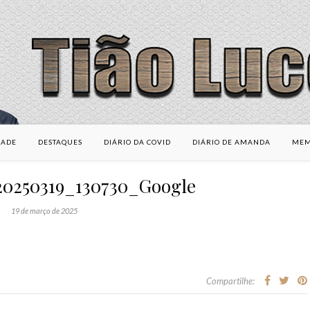
DADE
DESTAQUES
DIÁRIO DA COVID
DIÁRIO DE AMANDA
MEM
20250319_130730_Google
19 de março de 2025
Compartilhe: