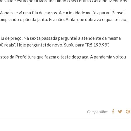
de saúde estão positivos. Incluindo o secretário Geraldo Medeiros.
naira e vi uma fila de carros. A curiosidade me fez parar. Pensei
comprando o pão da janta. Era não. A fila, que dobrava o quarteirão,
ubiu de preço. Na sexta passada perguntei a atendente da mesma
 reais”. Hoje perguntei de novo. Subiu para “R$ 199,99”.
ostos da Prefeitura que fazem o teste de graça. A pandemia voltou
Compartilhe: