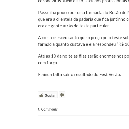
coronavírus. Além disso, 20% dos profissionais 
Passei há pouco por uma farmácia do Retão de Ma
que era a clientela da padaria que fica juntinho 
era de gente atrás do teste particular.
A coisa cresceu tanto que o preço pelo teste s
farmácia quanto custava e ela respondeu “R$ 100
Até as 10 da noite as filas serão enormes nos p
com força.
E ainda falta sair o resultado do Fest Verão.
Gostar
0 Comments