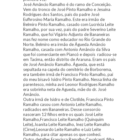
José Amâncio Ramalho é do ramo de Conceição.
Vem do tronco de José Pinto Ramalho e Jesuína
Rodrigues dos Santos, pais do padre José
Eufhrosino Maria Ramalho. Este era irmão de
Belmiro Pinto Ramalho, casado com Lucrécia Leite
Ramalho, por sua vez, pais do padre Severino Leite
Ramalho, que foi Vigário Adjunto de Bananeiras
mas fez nome como educador no Rio Grande do
Norte. Belmiro era irmão de Águeda Amâncio
Ramalho, casada com Antonio Amâncio da Silva
que foi comerciante em Piancó e depois radicou-se
em Tacima, então distrito de Araruna. Eram os pais
de José Amâncio Ramalho. Águeda, que está
sepultada na capela do cemitério de Borborema,
era também irmã de Francisco Pinto Ramalho, pai
do meu bisavô Isidro Pinto Ramalho. Nessa linha de
parentesco, minha avó Leonor Rodrigues Ramalho
era sobrinha neta de Agueda, mãe do dr. José
Amâncio.
Outra irmã de Isidro e de Clotilde, Francisca Pinto
Ramalho casou com Antonio Leite Ramalho,
radicados em Bananeiras. Desse consorcio
nasceram 12 filhos entre os quais José Leite
Ramalho,Francisco Leite Ramalho (Quinquim
Leite),Joanita Leite Ramalho, Inez Leite Ramalho
(Cirne),Leonardo Leite Ramalho e Luiz Leite
Ramalho, para citar apenas os que conheci.
Outro detalhe: Francisca Ramalho Cavalcanti, filha