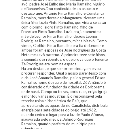
avô, padre José Eufhosino Maria Ramalho, vigário
de Bananeiras.Dou continuidade ao assunto e
destaco que, Antonio Pinto Ramalho e Constança
Ramalho, moradores de Manguenza, tiveram uma
única filha, Luzia Pinto Ramalho, que viria a se casar
com o primo Isidro Pinto Ramalho, filho de
Francisco Pinto Ramalho. Luzia era justamente a
mãe de Leonor Pinto Ramalho, depois Leonor
Rodrigues Ramalho, portanto, minha bisavó. Como
vimos, Clotilde Pinto Ramalho era tia de Leonor e
ambas foram esposas de Jose Rodrigues da Costa
Neto meu avô paterno. A primeira teve sete filhos,
a segunda dez rebentos, o que prova que o tenente
Zé Rodrigues era bom na espada…
Há um destaque que sempre me indagam e vou
procurar responder. Qual o nosso parentesco com
o dr. José Amancio Ramalho, pai do general Edson
Ramalho, nome de rua e de hospital. Zé Amâncio é
considerado o fundador da cidade de Borborema,
onde nasci. Comprou terras, abriu ruas, erigiu igreja
e montou várias indústrias. É o responsável pela
terceira usina hidroelétrica do País, que
aproveitando as águas do rio Canafístula, distribuiu
energia para sete cidades do brejo até 1962,
quando cedeu o lugar para a luz de Paulo Afonso,
inaugurada pelo meu pai,Arlindo Rodrigues
Ramalho, quando prefeito do município pela
primeira vez.