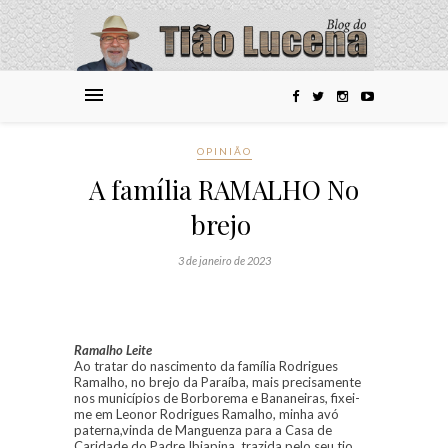
OPINIÃO
A família RAMALHO No
brejo
3 de janeiro de 2023
Ramalho Leite
Ao tratar do nascimento da família Rodrigues
Ramalho, no brejo da Paraíba, mais precisamente
nos municípios de Borborema e Bananeiras, fixei-
me em Leonor Rodrigues Ramalho, minha avó
paterna,vinda de Manguenza para a Casa de
Caridade do Padre Ibiapina, trazida pelo seu tio