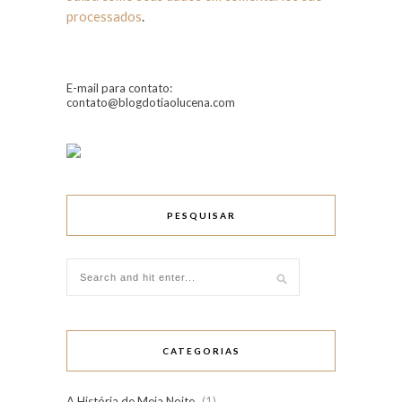
processados
.
E-mail para contato:
contato@blogdotiaolucena.com
PESQUISAR
CATEGORIAS
A História de Meia Noite
(1)