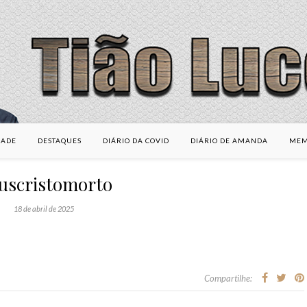
DADE
DESTAQUES
DIÁRIO DA COVID
DIÁRIO DE AMANDA
MEM
suscristomorto
18 de abril de 2025
Compartilhe: