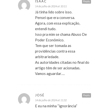
ISAAC
Reply
14 de julho de 2024 at 10:11
Já tinha lido sobre isso.
Pensei que era conversa.
Agora, com essa explicação,
entendi tudo.
Isso pra mim se chama Abuso De
Poder Econômico.
Tem que ser tomada as
providências contra essa
arbitrariedade.
As autoridades citadas no final do
artigo têm de ser acionadas.
Vamos aguardar….
JOSÉ
Reply
14 de julho de 2024 at 11:32
E eu na minha “ignorância”