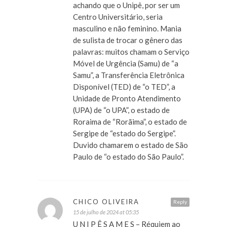
achando que o Unipê, por ser um
Centro Universitário, seria
masculino e não feminino. Mania
de sulista de trocar o gênero das
palavras: muitos chamam o Serviço
Móvel de Urgência (Samu) de “a
Samu”, a Transferência Eletrônica
Disponível (TED) de “o TED”, a
Unidade de Pronto Atendimento
(UPA) de “o UPA”, o estado de
Roraima de “Rorãima”, o estado de
Sergipe de “estado do Sergipe”.
Duvido chamarem o estado de São
Paulo de “o estado do São Paulo”.
CHICO OLIVEIRA
Reply
15 de julho de 2024 at 05:35
U N I P Ê S A M E S – Réquiem ao