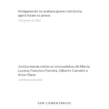
Antigamente se acabava greve com bosta,
agora furam os pneus
5 de janeiro de 2022
Justiça manda retirar as tornozeleiras de Màrcia
Lucena, Francisco Ferreira, Gilberto Carneiro e
Artur Viana
2 de fevereiro de 2022
SEM COMENTÁRIOS