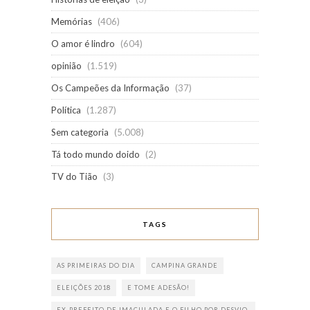
Memórias
(406)
O amor é lindro
(604)
opinião
(1.519)
Os Campeões da Informação
(37)
Política
(1.287)
Sem categoria
(5.008)
Tá todo mundo doido
(2)
TV do Tião
(3)
TAGS
AS PRIMEIRAS DO DIA
CAMPINA GRANDE
ELEIÇÕES 2018
E TOME ADESÃO!
EX-PREFEITO DE IMACULADA E O FILHO POR DESVIO