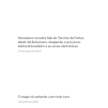
Veneziano ressalta fala de Tarcísio de Feitas,
aliado de Bolsonaro, elogiando o processo
eleitoral brasileiro e as urnas eletrônicas
27 de março de 2025
O mago tá voltando com todo toro
5 de julho de 2024