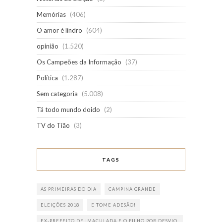
Memórias
(406)
O amor é lindro
(604)
opinião
(1.520)
Os Campeões da Informação
(37)
Política
(1.287)
Sem categoria
(5.008)
Tá todo mundo doido
(2)
TV do Tião
(3)
TAGS
AS PRIMEIRAS DO DIA
CAMPINA GRANDE
ELEIÇÕES 2018
E TOME ADESÃO!
EX-PREFEITO DE IMACULADA E O FILHO POR DESVIO