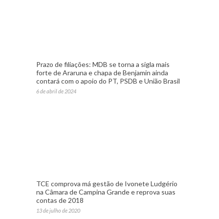
Prazo de filiações: MDB se torna a sigla mais
forte de Araruna e chapa de Benjamin ainda
contará com o apoio do PT, PSDB e União Brasil
6 de abril de 2024
TCE comprova má gestão de Ivonete Ludgério
na Câmara de Campina Grande e reprova suas
contas de 2018
13 de julho de 2020