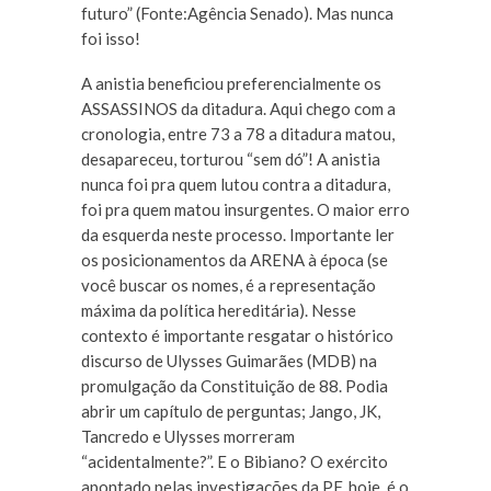
futuro” (Fonte:Agência Senado). Mas nunca
foi isso!
A anistia beneficiou preferencialmente os
ASSASSINOS da ditadura. Aqui chego com a
cronologia, entre 73 a 78 a ditadura matou,
desapareceu, torturou “sem dó”! A anistia
nunca foi pra quem lutou contra a ditadura,
foi pra quem matou insurgentes. O maior erro
da esquerda neste processo. Importante ler
os posicionamentos da ARENA à época (se
você buscar os nomes, é a representação
máxima da política hereditária). Nesse
contexto é importante resgatar o histórico
discurso de Ulysses Guimarães (MDB) na
promulgação da Constituição de 88. Podia
abrir um capítulo de perguntas; Jango, JK,
Tancredo e Ulysses morreram
“acidentalmente?”. E o Bibiano? O exército
apontado pelas investigações da PF, hoje, é o