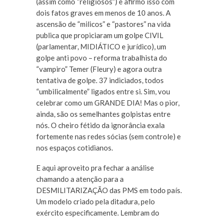
(assim como “religiosos”) e afirmo isso com
dois fatos graves em menos de 10 anos. A
ascensão de “milicos” e “pastores” na vida
publica que propiciaram um golpe CIVIL
(parlamentar, MIDIÁTICO e jurídico), um
golpe anti povo – reforma trabalhista do
“vampiro” Temer (Fleury) e agora outra
tentativa de golpe. 37 indiciados, todos
“umbilicalmente” ligados entre si. Sim, vou
celebrar como um GRANDE DIA! Mas o pior,
ainda, são os semelhantes golpistas entre
nós. O cheiro fétido da ignorância exala
fortemente nas redes sócias (sem controle) e
nos espaços cotidianos.
E aqui aproveito pra fechar a análise
chamando a atenção para a
DESMILITARIZAÇÃO das PMS em todo país.
Um modelo criado pela ditadura, pelo
exército especificamente. Lembram do