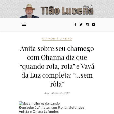
O AMOR É LINDRO
Anita sobre seu chamego
com Ohanna diz que
“quando rola, rola” e Vavá
da Luz completa: “…sem
rôla”
4 de outubro de 2019
Reprodução/ Instagram @ohanalefundes
Anitta e Ohana Lefundes