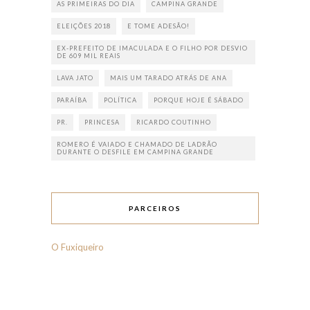
AS PRIMEIRAS DO DIA
CAMPINA GRANDE
ELEIÇÕES 2018
E TOME ADESÃO!
EX-PREFEITO DE IMACULADA E O FILHO POR DESVIO
DE 609 MIL REAIS
LAVA JATO
MAIS UM TARADO ATRÁS DE ANA
PARAÍBA
POLÍTICA
PORQUE HOJE É SÁBADO
PR.
PRINCESA
RICARDO COUTINHO
ROMERO É VAIADO E CHAMADO DE LADRÃO
DURANTE O DESFILE EM CAMPINA GRANDE
PARCEIROS
O Fuxiqueiro