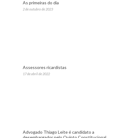
As primeiras do dia
2 de outubro de 2023
Assessores ricardistas
17 de abril de 2022
Advogado Thiago Leite é candidato a
desembargador pelo Quinto Constitucional