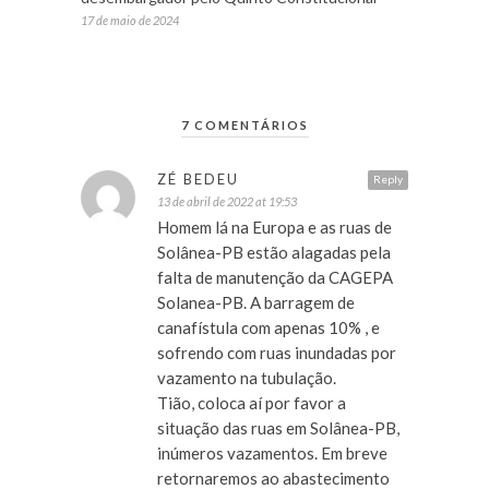
17 de maio de 2024
7 COMENTÁRIOS
ZÉ BEDEU
Reply
13 de abril de 2022 at 19:53
Homem lá na Europa e as ruas de
Solânea-PB estão alagadas pela
falta de manutenção da CAGEPA
Solanea-PB. A barragem de
canafístula com apenas 10% , e
sofrendo com ruas inundadas por
vazamento na tubulação.
Tião, coloca aí por favor a
situação das ruas em Solânea-PB,
inúmeros vazamentos. Em breve
retornaremos ao abastecimento