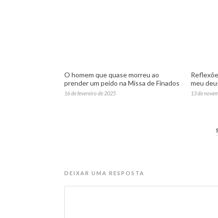
O homem que quase morreu ao
Reflexõe
prender um peido na Missa de Finados
meu deus
16 de fevereiro de 2025
13 de nove
DEIXAR UMA RESPOSTA