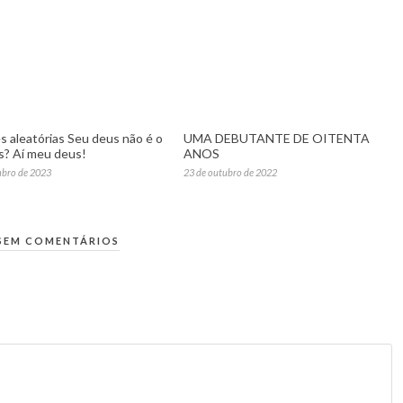
s aleatórias Seu deus não é o
UMA DEBUTANTE DE OITENTA
? Aí meu deus!
ANOS
mbro de 2023
23 de outubro de 2022
SEM COMENTÁRIOS