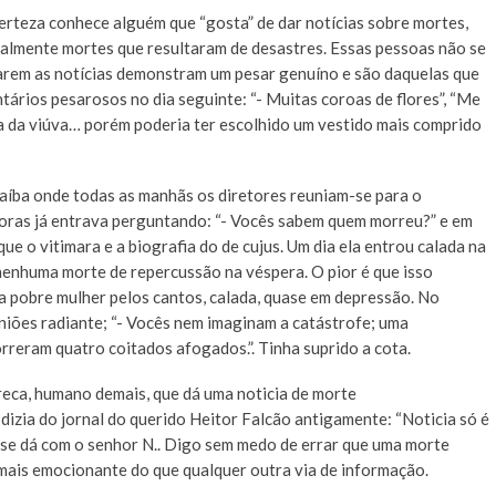
erteza conhece alguém que “gosta” de dar notícias sobre mortes,
almente mortes que resultaram de desastres. Essas pessoas não se
darem as notícias demonstram um pesar genuíno e são daquelas que
ários pesarosos no dia seguinte: “- Muitas coroas de flores”, “Me
ada da viúva… porém poderia ter escolhido um vestido mais comprido
raíba onde todas as manhãs os diretores reuniam-se para o
toras já entrava perguntando: “- Vocês sabem quem morreu?” e em
ue o vitimara e a biografia do de cujus. Um dia ela entrou calada na
enhuma morte de repercussão na véspera. O pior é que isso
 a pobre mulher pelos cantos, calada, quase em depressão. No
euniões radiante; “- Vocês nem imaginam a catástrofe; uma
rreram quatro coitados afogados.”. Tinha suprido a cota.
reca, humano demais, que dá uma noticia de morte
zia do jornal do querido Heitor Falcão antigamente: “Noticia só é
 se dá com o senhor N.. Digo sem medo de errar que uma morte
 mais emocionante do que qualquer outra via de informação.