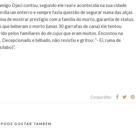
amigo Djaci contou, segundo ele real e acontecida na sua cidade
erdia um enterro e sempre fazia questão de segurar numa das alças
ma de mostrar prestigio com a família do morto, garantia de status.
s que beberam o morto (umas 30 garrafas de cana) ele tentou
rido pelos familiares do
de cujus
que eram muitos. Encostou na
o. Decepcionado e bêbado, não resistiu e gritou: “- Ei, ruma de
ílabo)”.
Compartilhe:
 PODE GOSTAR TAMBÉM