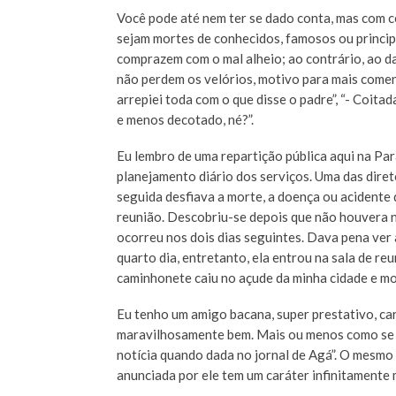
Você pode até nem ter se dado conta, mas com c
sejam mortes de conhecidos, famosos ou princip
comprazem com o mal alheio; ao contrário, ao 
não perdem os velórios, motivo para mais coment
arrepiei toda com o que disse o padre”, “- Coit
e menos decotado, né?”.
Eu lembro de uma repartição pública aqui na Pa
planejamento diário dos serviços. Uma das dire
seguida desfiava a morte, a doença ou acidente q
reunião. Descobriu-se depois que não houvera n
ocorreu nos dois dias seguintes. Dava pena ver
quarto dia, entretanto, ela entrou na sala de r
caminhonete caiu no açude da minha cidade e mo
Eu tenho um amigo bacana, super prestativo, ca
maravilhosamente bem. Mais ou menos como se di
notícia quando dada no jornal de Agá”. O mesmo
anunciada por ele tem um caráter infinitamente