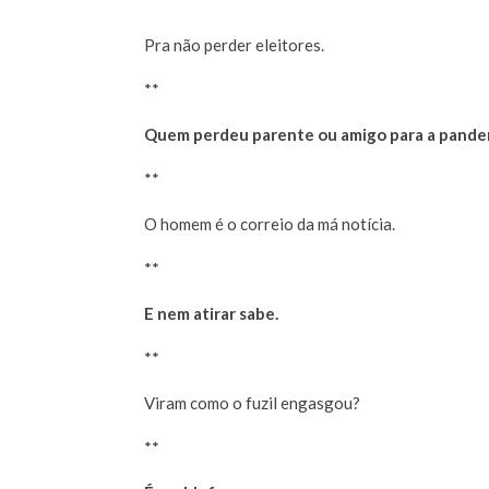
Pra não perder eleitores.
**
Quem perdeu parente ou amigo para a pande
**
O homem é o correio da má notícia.
**
E nem atirar sabe.
**
Viram como o fuzil engasgou?
**