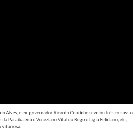
on Alves, o ex-governador Ricardo Coutinho revelou três coisas: o
da Paraíba entre Veneziano Vital do Rego e Ligia Feliciano, ele,
 vitoriosa.