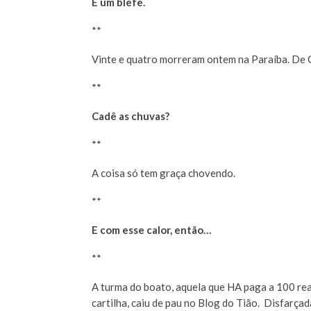
É um blefe.
**
Vinte e quatro morreram ontem na Paraíba. De 
**
Cadê as chuvas?
**
A coisa só tem graça chovendo.
**
E com esse calor, então…
**
A turma do boato, aquela que HA paga a 100 rea
cartilha, caiu de pau no Blog do Tião. Disfarçad