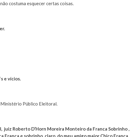
 não costuma esquecer certas coisas.
er.
 e vícios.
Ministério Público Eleitoral.
, juiz Roberto D’Horn Moreira Monteiro da Franca Sobrinho ,
ca Franca e sobrinho, claro, do meu amigo maior Chico Franca.