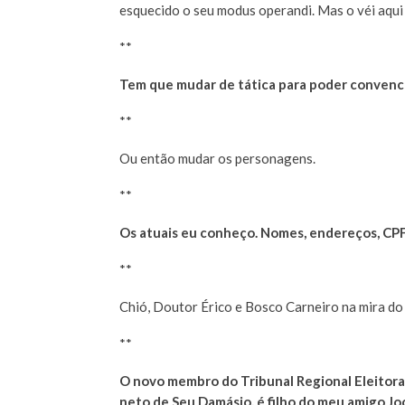
esquecido o seu modus operandi. Mas o véi aqui
**
Tem que mudar de tática para poder convenc
**
Ou então mudar os personagens.
**
Os atuais eu conheço. Nomes, endereços, CPFs
**
Chió, Doutor Érico e Bosco Carneiro na mira do 
**
O novo membro do Tribunal Regional Eleitoral
neto de Seu Damásio, é filho do meu amigo Jo