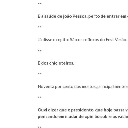
**
E a saúde de joão Pessoa, perto de entrar em 
**
Já disse e repito: São os reflexos do Fest Verão.
**
E dos chicleteiros.
**
Noventa por cento dos mortos, principalmente 
**
Ouvi dizer que o presidento, que hoje passa 
pensando em mudar de opinião sobre as vacin
**