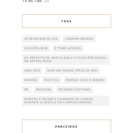
TV do Tião
(3)
TAGS
AS PRIMEIRAS DO DIA
CAMPINA GRANDE
ELEIÇÕES 2018
E TOME ADESÃO!
EX-PREFEITO DE IMACULADA E O FILHO POR DESVIO
DE 609 MIL REAIS
LAVA JATO
MAIS UM TARADO ATRÁS DE ANA
PARAÍBA
POLÍTICA
PORQUE HOJE É SÁBADO
PR.
PRINCESA
RICARDO COUTINHO
ROMERO É VAIADO E CHAMADO DE LADRÃO
DURANTE O DESFILE EM CAMPINA GRANDE
PARCEIROS