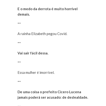
E o medo da derrota é muito horrível
demais.
**
A rainha Elizabeth pegou Covid.
**
Vai sair fácil dessa.
**
Essa mulher é imorrível.
**
De uma coisa o prefeito Cícero Lucena
jamais poderá ser acusado: de deslealdade.