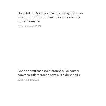
Hospital do Bem construído e inaugurado por
Ricardo Coutinho comemora cinco anos de
funcionamento
28 de janeiro de 2024
Após ser multado no Maranhão, Bolsonaro
convoca aglomeração para o Rio de Janeiro
22 de maio de 2021