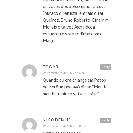
os votos dos bolsomínios, nesse
“buraco direitista” entram o tal
Queiroz, Bruno Roberto, Efrarrim
Morais e talvez Agnaldo, a
esquerda e vota todinha com o
Mago.
EDGAR
Reply
25 de fevereiro de 2022 at 16:46
Quando eu era criança em Patos
de Irerê, minha avó dizia: “Meu fii,
meu fii tu ainda vai ver coisa”
NICODEMUS
Reply
26 de fevereiro de 2022 at 10:56