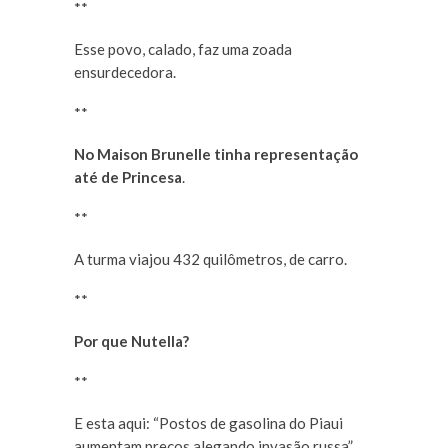
**
Esse povo, calado, faz uma zoada
ensurdecedora.
**
No Maison Brunelle tinha representação
até de Princesa
.
**
A turma viajou 432 quilômetros, de carro.
**
Por que Nutella?
**
E esta aqui: “Postos de gasolina do Piaui
aumentam preços alegando invasão russa”.