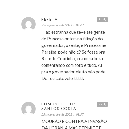
FEFETA
Reply
25 de fevereiro de 2022 at 06:47
Tião estranha que teve até gente
de Princesa ontem na filiação do
governador, oxente, e Princesa né
Paraíba, pode não é? Se fosse pra
Ricardo Coutinho, era meia hora
comentando com foto e tudo. Aí
pra o governador eleito não pode.
Dor de cotovelo kkkkk
EDMUNDO DOS
Reply
SANTOS COSTA
25 de fevereiro de 2022 at 08:57
MOURÃO É CONTRA A INVASÃO
DA UCRÂNIA MAS PERMITE E