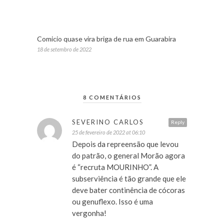
Comicio quase vira briga de rua em Guarabira
18 de setembro de 2022
8 COMENTÁRIOS
SEVERINO CARLOS
Reply
25 de fevereiro de 2022 at 06:10
Depois da repreensão que levou
do patrão, o general Morão agora
é “recruta MOURINHO”. A
subserviência é tão grande que ele
deve bater continência de cócoras
ou genuflexo. Isso é uma
vergonha!