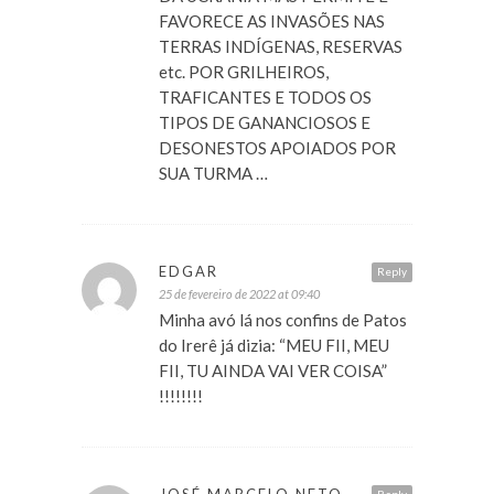
FAVORECE AS INVASÕES NAS
TERRAS INDÍGENAS, RESERVAS
etc. POR GRILHEIROS,
TRAFICANTES E TODOS OS
TIPOS DE GANANCIOSOS E
DESONESTOS APOIADOS POR
SUA TURMA …
EDGAR
Reply
25 de fevereiro de 2022 at 09:40
Minha avó lá nos confins de Patos
do Irerê já dizia: “MEU FII, MEU
FII, TU AINDA VAI VER COISA”
!!!!!!!!