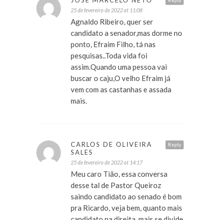
JOSÉ MARCELO NETO
Reply
25 de fevereiro de 2022 at 11:08
Agnaldo Ribeiro, quer ser
candidato a senador,mas dorme no
ponto, Efraim Filho, tá nas
pesquisas..Toda vida foi
assim.Quando uma pessoa vai
buscar o caju,O velho Efraim já
vem com as castanhas e assada
mais.
CARLOS DE OLIVEIRA
Reply
SALES
25 de fevereiro de 2022 at 14:17
Meu caro Tião, essa conversa
desse tal de Pastor Queiroz
saindo candidato ao senado é bom
pra Ricardo, veja bem, quanto mais
candidato na direita, mais se divide