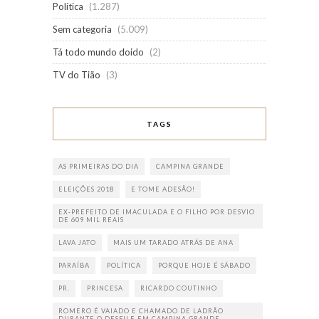
Política
(1.287)
Sem categoria
(5.009)
Tá todo mundo doido
(2)
TV do Tião
(3)
TAGS
AS PRIMEIRAS DO DIA
CAMPINA GRANDE
ELEIÇÕES 2018
E TOME ADESÃO!
EX-PREFEITO DE IMACULADA E O FILHO POR DESVIO
DE 609 MIL REAIS
LAVA JATO
MAIS UM TARADO ATRÁS DE ANA
PARAÍBA
POLÍTICA
PORQUE HOJE É SÁBADO
PR.
PRINCESA
RICARDO COUTINHO
ROMERO É VAIADO E CHAMADO DE LADRÃO
DURANTE O DESFILE EM CAMPINA GRANDE