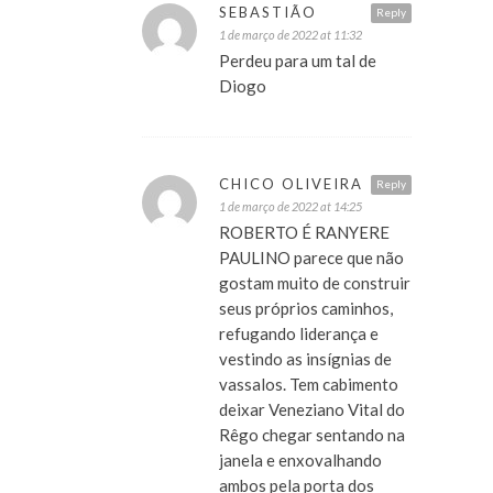
SEBASTIÃO
Reply
1 de março de 2022 at 11:32
Perdeu para um tal de
Diogo
CHICO OLIVEIRA
Reply
1 de março de 2022 at 14:25
ROBERTO É RANYERE
PAULINO parece que não
gostam muito de construir
seus próprios caminhos,
refugando liderança e
vestindo as insígnias de
vassalos. Tem cabimento
deixar Veneziano Vital do
Rêgo chegar sentando na
janela e enxovalhando
ambos pela porta dos