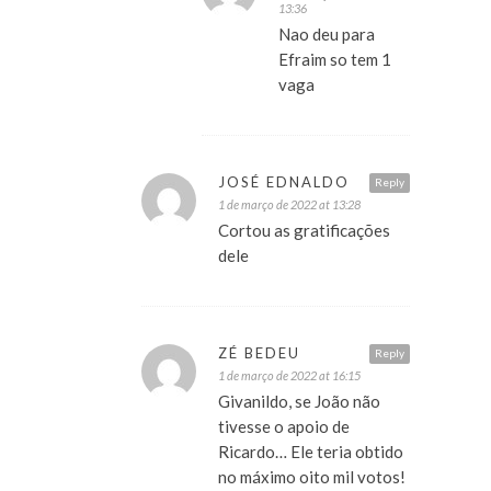
13:36
Nao deu para
Efraim so tem 1
vaga
JOSÉ EDNALDO
Reply
1 de março de 2022 at 13:28
Cortou as gratificações
dele
ZÉ BEDEU
Reply
1 de março de 2022 at 16:15
Givanildo, se João não
tivesse o apoio de
Ricardo… Ele teria obtido
no máximo oito mil votos!