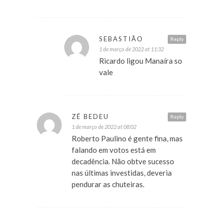
SEBASTIÃO
Reply
1 de março de 2022 at 11:32
Ricardo ligou Manaíra so
vale
ZÉ BEDEU
Reply
1 de março de 2022 at 08:02
Roberto Paulino é gente fina, mas
falando em votos está em
decadência. Não obtve sucesso
nas últimas investidas, deveria
pendurar as chuteiras.