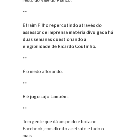
resto do Vale do Piancó.
**
Efraim Filho repercutindo através do
assessor de imprensa matéria divulgada há
duas semanas questionando a
elegibilidade de Ricardo Coutinho.
**
É o medo aflorando.
**
E é jogo sujo também
.
**
Tem gente que dá um peido e bota no
Facebook, com direito a retrato e tudo o
mais.