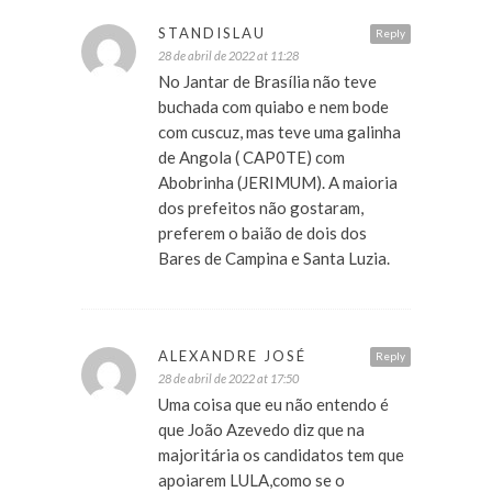
STANDISLAU
Reply
28 de abril de 2022 at 11:28
No Jantar de Brasília não teve
buchada com quiabo e nem bode
com cuscuz, mas teve uma galinha
de Angola ( CAP0TE) com
Abobrinha (JERIMUM). A maioria
dos prefeitos não gostaram,
preferem o baião de dois dos
Bares de Campina e Santa Luzia.
ALEXANDRE JOSÉ
Reply
28 de abril de 2022 at 17:50
Uma coisa que eu não entendo é
que João Azevedo diz que na
majoritária os candidatos tem que
apoiarem LULA,como se o