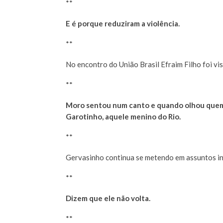
**
E é porque reduziram a violência.
**
No encontro do União Brasil Efraim Filho foi vi
**
Moro sentou num canto e quando olhou quem 
Garotinho, aquele menino do Rio.
**
Gervasinho continua se metendo em assuntos in
**
Dizem que ele não volta.
**