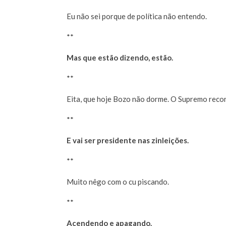
Eu não sei porque de política não entendo.
**
Mas que estão dizendo, estão.
**
Eita, que hoje Bozo não dorme. O Supremo reco
**
E vai ser presidente nas zinleições.
**
Muito nêgo com o cu piscando.
**
Acendendo e apagando.