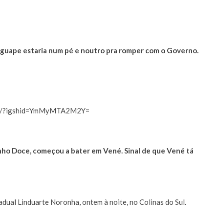
guape estaria num pé e noutro pra romper com o Governo.
TG8/?igshid=YmMyMTA2M2Y=
ho Doce, começou a bater em Vené. Sinal de que Vené tá
dual Linduarte Noronha, ontem à noite, no Colinas do Sul.