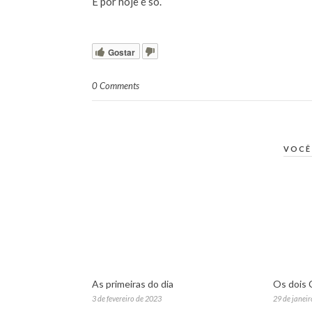
E por hoje é só.
Gostar
0 Comments
VOCÊ
As primeiras do dia
Os dois 
3 de fevereiro de 2023
29 de janei