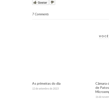
Gostar
7 Comments
VOCÊ
As primeiras do dia
Câmara d
de Patos 
12 de setembro de 2023
Microemp
16 de nove