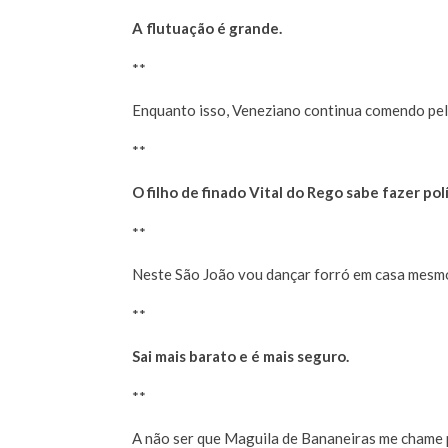
A flutuação é grande.
**
Enquanto isso, Veneziano continua comendo pel
**
O filho de finado Vital do Rego sabe fazer polí
**
Neste São João vou dançar forró em casa mesm
**
Sai mais barato e é mais seguro.
**
A não ser que Maguila de Bananeiras me chame p