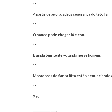
**
A partir de agora, adeus segurança do teto famil
**
O banco pode chegar lá e crau!
**
E ainda tem gente votando nesse homem.
**
Moradores de Santa Rita estão denunciando a
**
Xau!