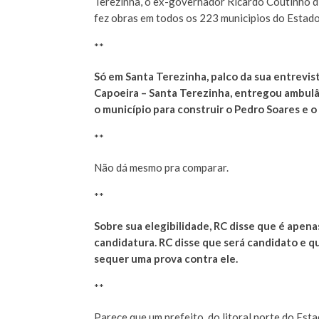
Terezinha, o ex-governador Ricardo Coutinho d
fez obras em todos os 223 municipios do Estado
**
Só em Santa Terezinha, palco da sua entrevis
Capoeira – Santa Terezinha, entregou ambulân
o município para construir o Pedro Soares e o
**
Não dá mesmo pra comparar.
**
Sobre sua elegibilidade, RC disse que é apen
candidatura. RC disse que será candidato e qu
sequer uma prova contra ele.
**
Parece que um prefeito do litoral norte do Esta