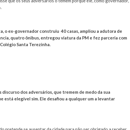
isse que os seus adversários o temem porque ele, como governador,
.
ta, o ex-governador construiu
40 casas, ampliou a adutora de
cia, quatro ônibus, entregou viatura da PM e fez parceria com
 Colégio Santa Terezinha.
as discurso dos adversários, que tremem de medo da sua
e está elegível sim. Ele desafiou a qualquer um a levantar
do pretende se ausentar da cidade para não ser obrigado a receber