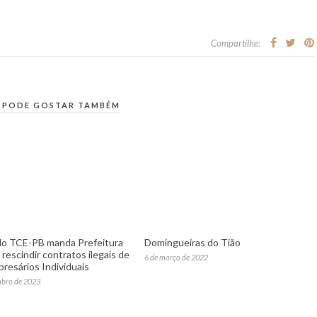
Compartilhe:
 PODE GOSTAR TAMBÉM
o TCE-PB manda Prefeitura
Domingueiras do Tião
rescindir contratos ilegais de
6 de março de 2022
resários Individuais
mbro de 2023