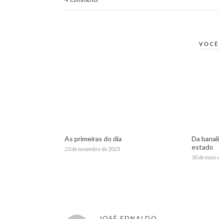
VOCÊ
As primeiras do dia
Da banal
estado
23 de novembro de 2023
30 de maio 
JOSÉ EDNALDO