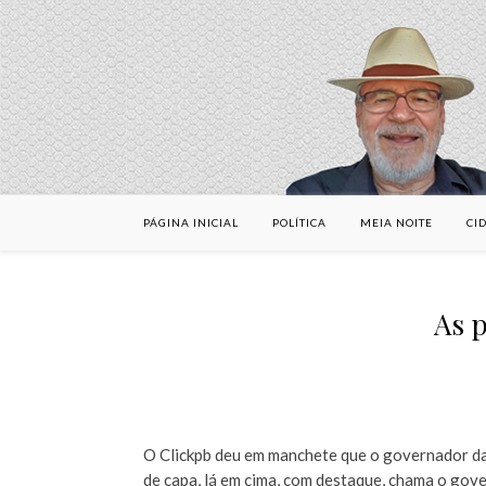
PÁGINA INICIAL
POLÍTICA
MEIA NOITE
CI
As p
O Clickpb deu em manchete que o governador da 
de capa, lá em cima, com destaque, chama o gove