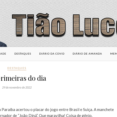
DADE
DESTAQUES
DIÁRIO DA COVID
DIÁRIO DE AMANDA
MEM
DESTAQUES
rimeiras do dia
29 de novembro de 2022
Paraíba acertou o placar do jogo entre Brasil e Suiça. A manchete
rnador de “João Diná”. Que maravilha! Coisa de gênio.