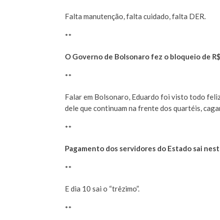
Falta manutenção, falta cuidado, falta DER.
**
O Governo de Bolsonaro fez o bloqueio de R$ 1
**
Falar em Bolsonaro, Eduardo foi visto todo feli
dele que continuam na frente dos quartéis, cag
**
Pagamento dos servidores do Estado sai nesta
**
E dia 10 sai o “trêzimo”.
**