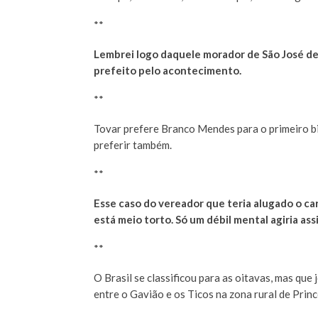
**
Lembrei logo daquele morador de São José d
prefeito pelo acontecimento.
**
Tovar prefere Branco Mendes para o primeiro bi
preferir também.
**
Esse caso do vereador que teria alugado o car
está meio torto. Só um débil mental agiria ass
**
O Brasil se classificou para as oitavas, mas qu
entre o Gavião e os Ticos na zona rural de Prin