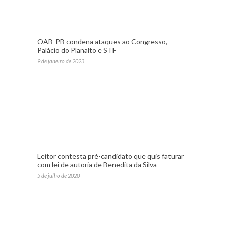
OAB-PB condena ataques ao Congresso,
Palácio do Planalto e STF
9 de janeiro de 2023
Leitor contesta pré-candidato que quis faturar
com lei de autoria de Benedita da Silva
5 de julho de 2020