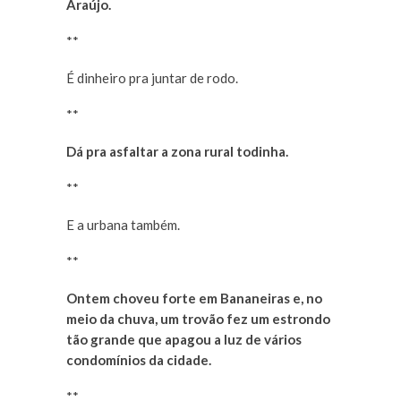
Araújo.
**
É dinheiro pra juntar de rodo.
**
Dá pra asfaltar a zona rural todinha.
**
E a urbana também.
**
Ontem choveu forte em Bananeiras e, no
meio da chuva, um trovão fez um estrondo
tão grande que apagou a luz de vários
condomínios da cidade.
**