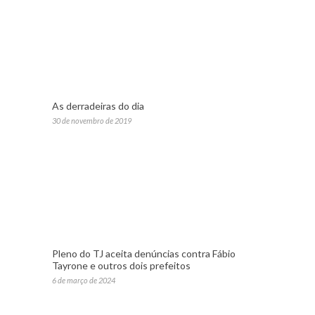
As derradeiras do dia
30 de novembro de 2019
Pleno do TJ aceita denúncias contra Fábio
Tayrone e outros dois prefeitos
6 de março de 2024