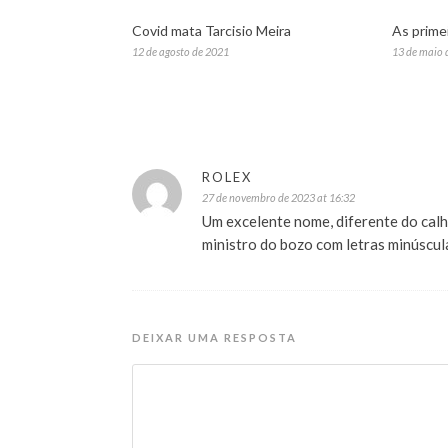
Covid mata Tarcisio Meira
As primei
12 de agosto de 2021
13 de maio 
ROLEX
27 de novembro de 2023 at 16:32
Um excelente nome, diferente do cal
ministro do bozo com letras minúscul
DEIXAR UMA RESPOSTA