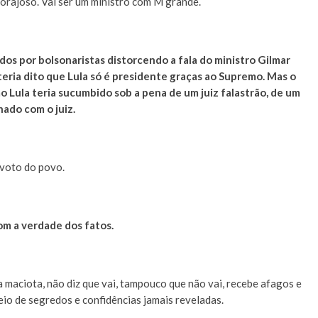
corajoso. Vai ser um ministro com M grande.
dos por bolsonaristas distorcendo a fala do ministro Gilmar
teria dito que Lula só é presidente graças ao Supremo. Mas o
o Lula teria sucumbido sob a pena de um juiz falastrão, de um
ado com o juiz.
voto do povo.
om a verdade dos fatos.
aciota, não diz que vai, tampouco que não vai, recebe afagos e
eio de segredos e confidências jamais reveladas.