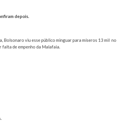
onfiram depois.
a, Bolsonaro viu esse público minguar para míseros 13 mil no
r falta de empenho da Malafaia.
.