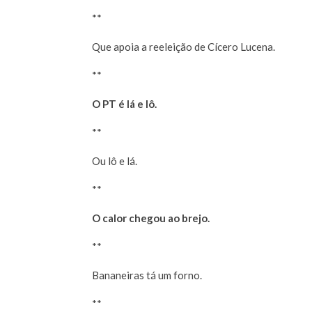
**
Que apoia a reeleição de Cícero Lucena.
**
O PT é lá e lô.
**
Ou lô e lá.
**
O calor chegou ao brejo.
**
Bananeiras tá um forno.
**