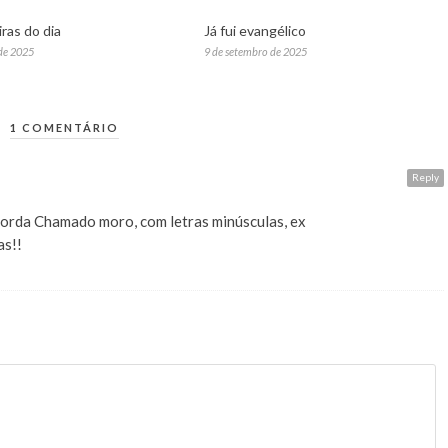
ras do dia
Já fui evangélico
de 2025
9 de setembro de 2025
1 COMENTÁRIO
Reply
horda Chamado moro, com letras minúsculas, ex
as!!