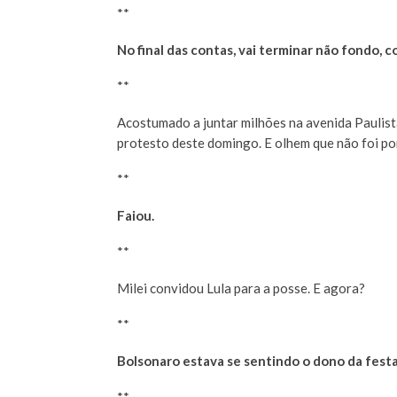
**
No final das contas, vai terminar não fondo, c
**
Acostumado a juntar milhões na avenida Paulist
protesto deste domingo. E olhem que não foi po
**
Faiou.
**
Milei convidou Lula para a posse. E agora?
**
Bolsonaro estava se sentindo o dono da festa