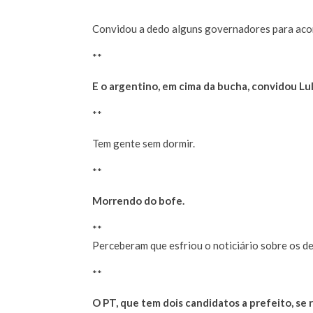
**
Convidou a dedo alguns governadores para aco
**
E o argentino, em cima da bucha, convidou Lul
**
Tem gente sem dormir.
**
Morrendo do bofe.
**
Perceberam que esfriou o noticiário sobre os d
**
O PT, que tem dois candidatos a prefeito, se