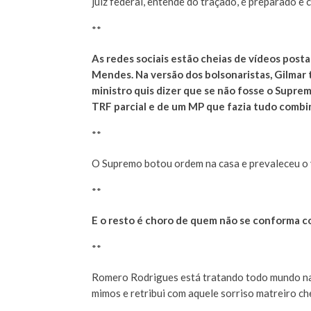
juiz federal, entende do traçado, é preparado e 
**
As redes sociais estão cheias de vídeos posta
Mendes. Na versão dos bolsonaristas, Gilmar 
ministro quis dizer que se não fosse o Suprem
TRF parcial e de um MP que fazia tudo combin
**
O Supremo botou ordem na casa e prevaleceu o 
**
E o resto é choro de quem não se conforma c
**
Romero Rodrigues está tratando todo mundo na m
mimos e retribui com aquele sorriso matreiro ch