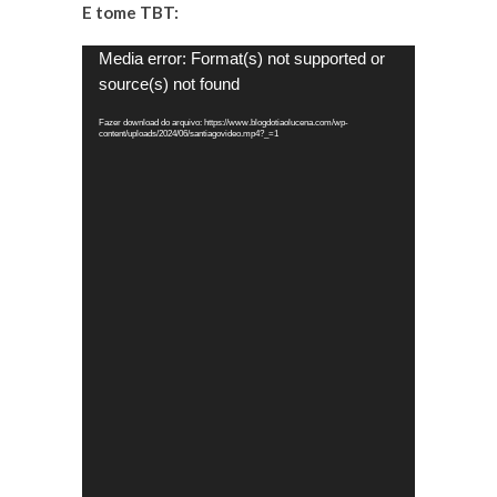
E tome TBT:
Tocador
Media error: Format(s) not supported or
de
source(s) not found
vídeo
Fazer download do arquivo: https://www.blogdotiaolucena.com/wp-
content/uploads/2024/06/santiagovideo.mp4?_=1