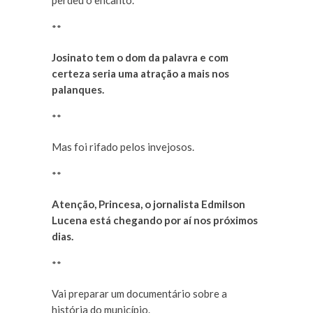
perdeu o encanto.
**
Josinato tem o dom da palavra e com
certeza seria uma atração a mais nos
palanques.
**
Mas foi rifado pelos invejosos.
**
Atenção, Princesa, o jornalista Edmilson
Lucena está chegando por aí nos próximos
dias.
**
Vai preparar um documentário sobre a
história do município.