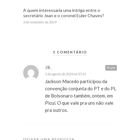
A quem interessaria uma intriga entre o
secretário Jean e o coronel Euler Chaves?
3 de novembro de 2019
1 COMENTÁRIO
JR.
Reply
5 de agosto de 2024 at 07:31
Jackson Macedo participou da
convenção conjunta do PT e do PL
de Bolsonaro também, ontem, em
Picuí. O que vale pra uns não vale
pra outros.
DEIXAR UMA RESPOSTA