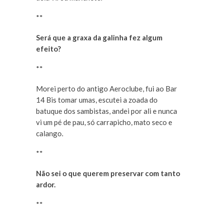
**
Será que a graxa da galinha fez algum
efeito?
**
Morei perto do antigo Aeroclube, fui ao Bar
14 Bis tomar umas, escutei a zoada do
batuque dos sambistas, andei por ali e nunca
vi um pé de pau, só carrapicho, mato seco e
calango.
**
Não sei o que querem preservar com tanto
ardor.
**