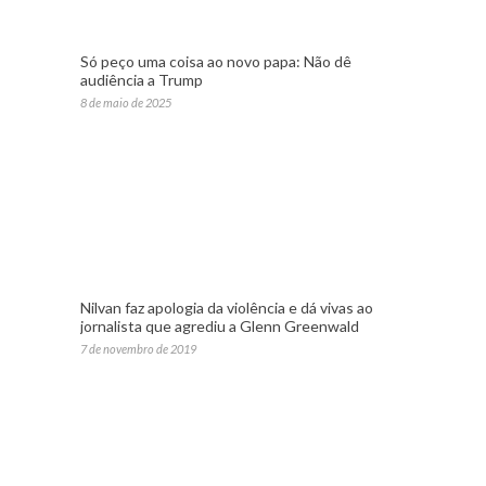
Só peço uma coisa ao novo papa: Não dê
audiência a Trump
8 de maio de 2025
Nilvan faz apologia da violência e dá vivas ao
jornalista que agrediu a Glenn Greenwald
7 de novembro de 2019