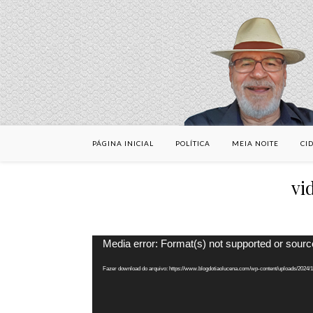
PÁGINA INICIAL
POLÍTICA
MEIA NOITE
CI
vi
Tocador
Media error: Format(s) not supported or sourc
de
vídeo
Fazer download do arquivo: https://www.blogdotiaolucena.com/wp-content/uploads/2024