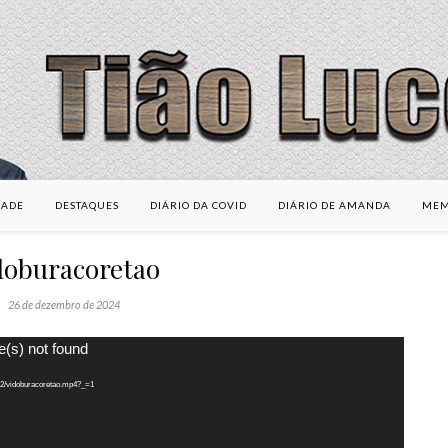
DADE
DESTAQUES
DIÁRIO DA COVID
DIÁRIO DE AMANDA
MEM
doburacoretao
26 de dezembro de 2024
e(s) not found
/12/vidoburacoretao.mp4?_=1